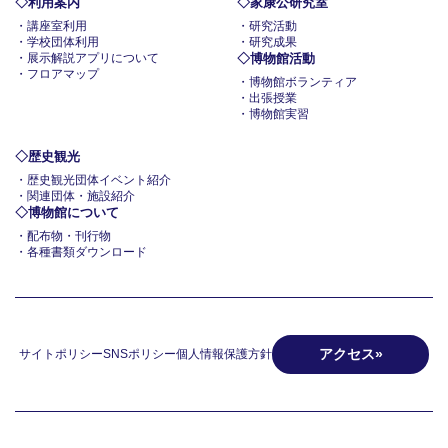
利用案内
家康公研究室
講座室利用
研究活動
学校団体利用
研究成果
展示解説アプリについて
博物館活動
フロアマップ
博物館ボランティア
出張授業
博物館実習
歴史観光
歴史観光団体イベント紹介
関連団体・施設紹介
博物館について
配布物・刊行物
各種書類ダウンロード
アクセス
サイトポリシー
SNSポリシー
個人情報保護方針