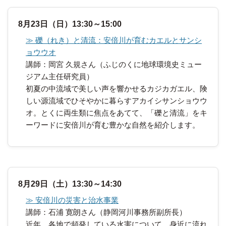
8月23日（日）13:30～15:00
≫ 礫（れき）と清流：安倍川が育むカエルとサンシ
ョウウオ
講師：岡宮 久規さん（ふじのくに地球環境史ミュー
ジアム主任研究員）
初夏の中流域で美しい声を響かせるカジカガエル、険
しい源流域でひそやかに暮らすアカイシサンショウウ
オ。とくに両生類に焦点をあてて、「礫と清流」をキ
ーワードに安倍川が育む豊かな自然を紹介します。
8月29日（土）13:30～14:30
≫ 安倍川の災害と治水事業
講師：石浦 寛朗さん（静岡河川事務所副所長）
近年、各地で頻発している水害について、身近に流れ