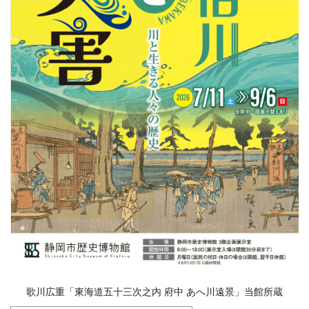
歌川広重「東海道五十三次之内 府中 あへ川遠景」当館所蔵