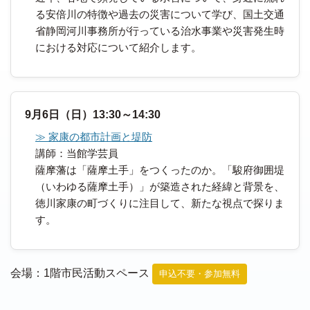
る安倍川の特徴や過去の災害について学び、国土交通
省静岡河川事務所が行っている治水事業や災害発生時
における対応について紹介します。
9月6日（日）13:30～14:30
≫ 家康の都市計画と堤防
講師：当館学芸員
薩摩藩は「薩摩土手」をつくったのか。「駿府御囲堤
（いわゆる薩摩土手）」が築造された経緯と背景を、
徳川家康の町づくりに注目して、新たな視点で探りま
す。
会場：1階市民活動スペース
申込不要・参加無料