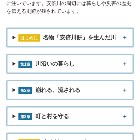
に注いでいます。安倍川の周辺には暮らしや災害の歴史
を伝える史跡が残されています。
名物「安倍川餅」を生んだ川
はじめに
川沿いの暮らし
1
第
章
崩れる、流される
2
第
章
町と村を守る
3
第
章