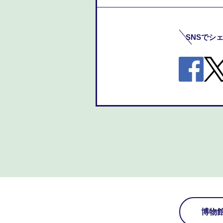
SNSでシ
博物