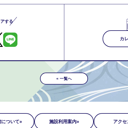
ェアする
カ
« 一覧へ
館について
施設利用案内
アクセ