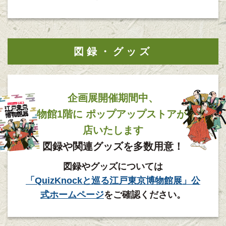
図録・グッズ
企画展開催期間中、
博物館1階に
ポップアップストアが
出
店いたします
図録や関連グッズを多数用意！
図録やグッズについては
「QuizKnockと巡る江戸東京博物館展」公
式ホームページ
をご確認ください。