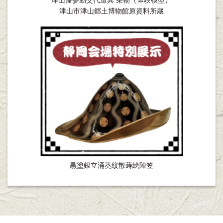
津山市津山郷土博物館原資料所蔵
黒塗銀立涌葵紋散蒔絵陣笠