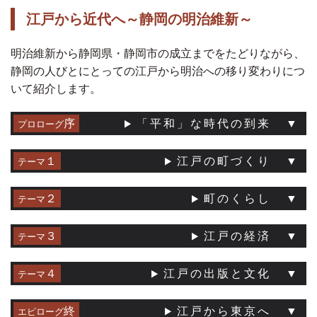
江戸から近代へ～静岡の明治維新～
明治維新から静岡県・静岡市の成立までをたどりながら、
静岡の人びとにとっての江戸から明治への移り変わりにつ
いて紹介します。
序
「平和」な時代の到来
プロローグ
１
江戸の町づくり
テーマ
２
町のくらし
テーマ
３
江戸の経済
テーマ
４
江戸の出版と文化
テーマ
終
江戸から東京へ
エピローグ