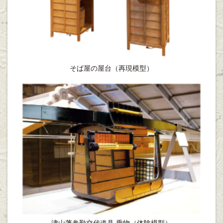
そば屋の屋台（再現模型）
津山藩参勤交代道具 乗物（体験模型）