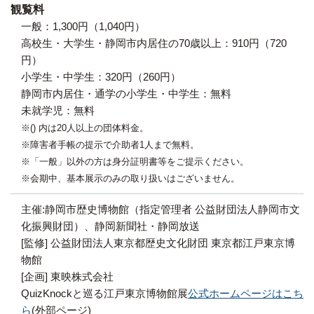
観覧料
一般：1,300円（1,040円）
高校生・大学生・静岡市内居住の70歳以上：910円（720
円）
小学生・中学生：320円（260円）
静岡市内居住・通学の小学生・中学生：無料
未就学児：無料
※() 内は20人以上の団体料金。
※障害者手帳の提示で介助者1人まで無料。
※「一般」以外の方は身分証明書等をご提示ください。
※会期中、基本展示のみの取り扱いはございません。
主催:静岡市歴史博物館（指定管理者 公益財団法人静岡市文
化振興財団）、静岡新聞社・静岡放送
[監修] 公益財団法人東京都歴史文化財団 東京都江戸東京博
物館
[企画] 東映株式会社
QuizKnockと巡る江戸東京博物館展
公式ホームページはこち
ら
(外部ページ)